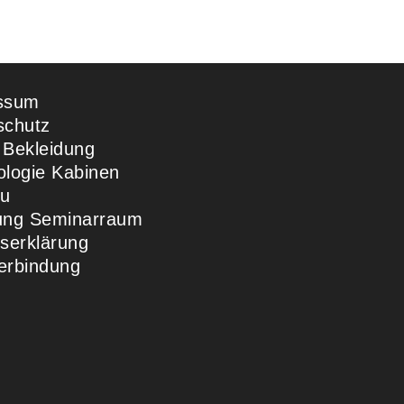
ssum
schutz
 Bekleidung
ologie Kabinen
u
ung Seminarraum
ttserklärung
erbindung