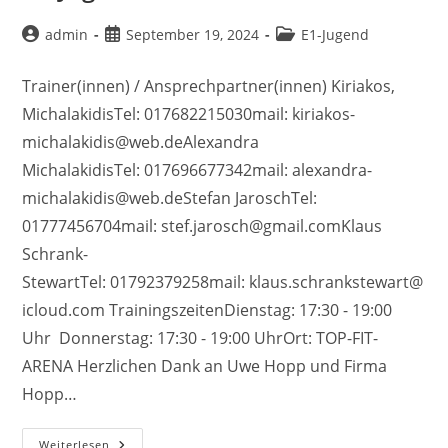
Beitrags-
Beitrag
Beitrags-
admin
September 19, 2024
E1-Jugend
Autor:
veröffentlicht:
Kategorie:
Trainer(innen) / Ansprechpartner(innen) Kiriakos,
MichalakidisTel: 017682215030mail: kiriakos-
michalakidis@web.deAlexandra
MichalakidisTel: 017696677342mail: alexandra-
michalakidis@web.deStefan JaroschTel:
01777456704mail: stef.jarosch@gmail.comKlaus
Schrank-
StewartTel: 01792379258mail: klaus.schrankstewart@
icloud.com TrainingszeitenDienstag: 17:30 - 19:00
Uhr Donnerstag: 17:30 - 19:00 UhrOrt: TOP-FIT-
ARENA Herzlichen Dank an Uwe Hopp und Firma
Hopp…
E1-
Weiterlesen