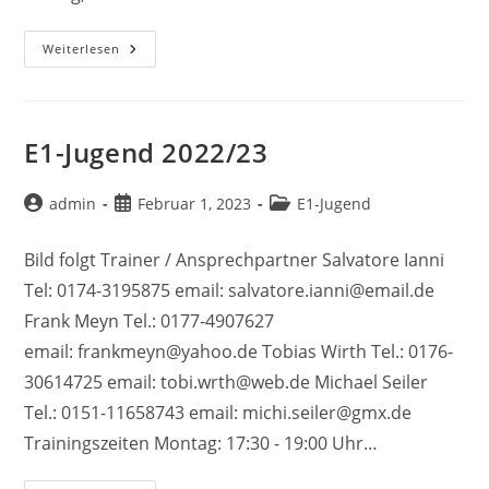
E1-
Weiterlesen
Jugend
2023/24
E1-Jugend 2022/23
Beitrags-
Beitrag
Beitrags-
admin
Februar 1, 2023
E1-Jugend
Autor:
veröffentlicht:
Kategorie:
Bild folgt Trainer / Ansprechpartner Salvatore Ianni
Tel: 0174-3195875 email: salvatore.ianni@email.de
Frank Meyn Tel.: 0177-4907627
email: frankmeyn@yahoo.de Tobias Wirth Tel.: 0176-
30614725 email: tobi.wrth@web.de Michael Seiler
Tel.: 0151-11658743 email: michi.seiler@gmx.de
Trainingszeiten Montag: 17:30 - 19:00 Uhr…