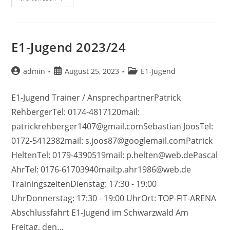
Jugend
2024/25
E1-Jugend 2023/24
Beitrags-
Beitrag
Beitrags-
admin
August 25, 2023
E1-Jugend
Autor:
veröffentlicht:
Kategorie:
E1-Jugend Trainer / AnsprechpartnerPatrick
RehbergerTel: 0174-4817120mail:
patrickrehberger1407@gmail.comSebastian JoosTel:
0172-5412382mail: s.joos87@googlemail.comPatrick
HeltenTel: 0179-4390519mail: p.helten@web.dePascal
AhrTel: 0176-61703940mail:p.ahr1986@web.de
TrainingszeitenDienstag: 17:30 - 19:00
UhrDonnerstag: 17:30 - 19:00 UhrOrt: TOP-FIT-ARENA
Abschlussfahrt E1-Jugend im Schwarzwald Am
Freitag, den…