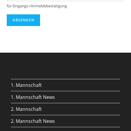
e
i
für Eingangs-/Anmeldebestätigung
n
s
ABSENDEN
n
a
m
e
1. Mannschaft
1. Mannschaft News
2. Mannschaft
2. Mannschaft News