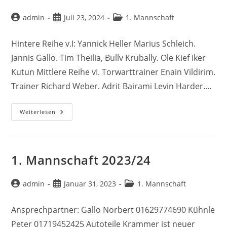
Beitrags-
Beitrag
Beitrags-
admin
Juli 23, 2024
1. Mannschaft
Autor:
veröffentlicht:
Kategorie:
Hintere Reihe v.I: Yannick Heller Marius Schleich.
Jannis Gallo. Tim Theilia, Bullv Krubally. Ole Kief Iker
Kutun Mittlere Reihe vI. Torwarttrainer Enain Vildirim.
Trainer Richard Weber. Adrit Bairami Levin Harder.…
1.
Weiterlesen
Mannschaft
2024/2025
1. Mannschaft 2023/24
Beitrags-
Beitrag
Beitrags-
admin
Januar 31, 2023
1. Mannschaft
Autor:
veröffentlicht:
Kategorie:
Ansprechpartner: Gallo Norbert 01629774690 Kühnle
Peter 01719452425 Autoteile Krammer ist neuer