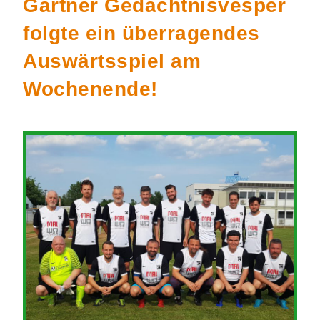
Gärtner Gedächtnisvesper
folgte ein überragendes
Auswärtsspiel am
Wochenende!