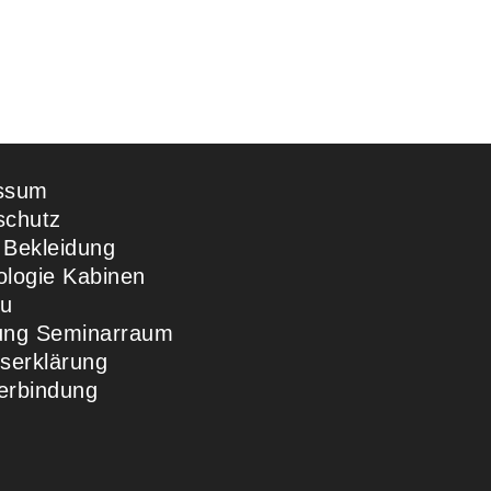
ssum
schutz
 Bekleidung
ologie Kabinen
u
ung Seminarraum
ttserklärung
erbindung