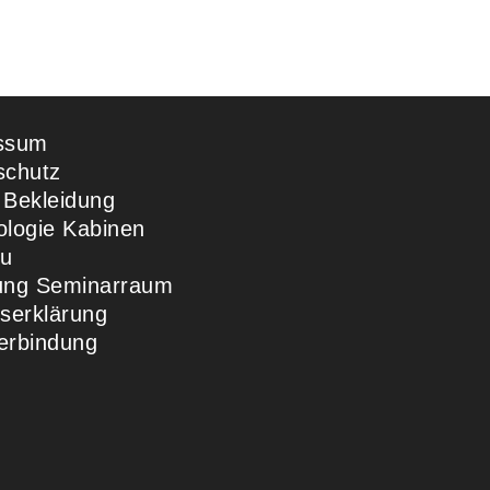
ssum
schutz
 Bekleidung
ologie Kabinen
u
ung Seminarraum
ttserklärung
erbindung