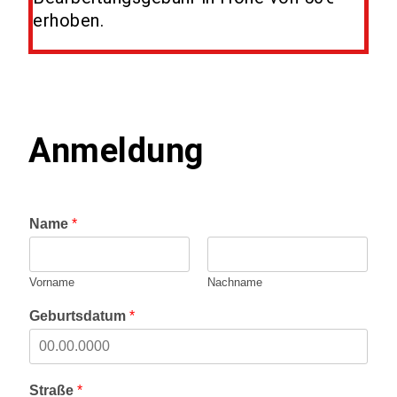
erhoben.
Anmeldung
Name
*
Vorname
Nachname
H
Geburtsdatum
*
i
n
w
e
Straße
*
i