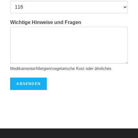
t
i
o
n
Wichtige Hinweise und Fragen
s
g
r
ö
ß
e
Medikamente/Allergien/vegetarische Kost oder ähnliches
ABSENDEN