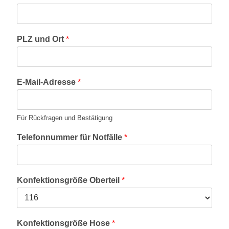
s
e
E
PLZ und Ort
*
-
M
a
i
l
E-Mail-Adresse
*
-
A
d
Für Rückfragen und Bestätigung
r
e
Telefonnummer für Notfälle
*
s
s
e
K
Konfektionsgröße Oberteil
*
o
n
f
e
Konfektionsgröße Hose
*
k