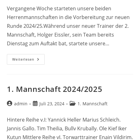
Vergangene Woche starteten unsere beiden
Herrenmannschaften in die Vorbereitung zur neuen
Runde 2024/25.Während unser neuer Trainer der 2.
Mannschaft, Holger Eissler, sein Team bereits
Dienstag zum Auftakt bat, startete unsere…
Herrenmannschaften
Weiterlesen
Des
SC
08
Starten
In
Die
1. Mannschaft 2024/2025
Vorbereitung
Beitrags-
Beitrag
Beitrags-
admin
Juli 23, 2024
1. Mannschaft
Autor:
veröffentlicht:
Kategorie:
Hintere Reihe v.I: Yannick Heller Marius Schleich.
Jannis Gallo. Tim Theilia, Bullv Krubally. Ole Kief Iker
Kutun Mittlere Reihe vI. Torwarttrainer Enain Vildirim.