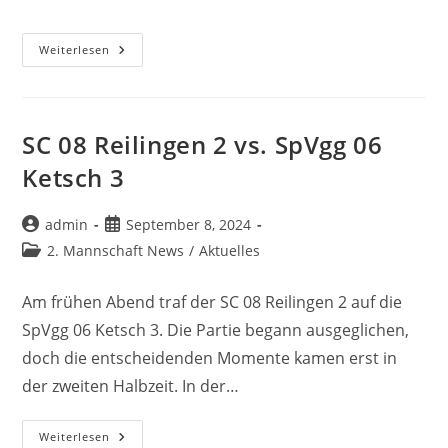
Kategorie:
Nachhilfe
Weiterlesen
2024/25
SC 08 Reilingen 2 vs. SpVgg 06
Ketsch 3
Beitrags-
Beitrag
admin
September 8, 2024
Autor:
veröffentlicht:
Beitrags-
2. Mannschaft News
/
Aktuelles
Kategorie:
Am frühen Abend traf der SC 08 Reilingen 2 auf die
SpVgg 06 Ketsch 3. Die Partie begann ausgeglichen,
doch die entscheidenden Momente kamen erst in
der zweiten Halbzeit. In der…
SC
Weiterlesen