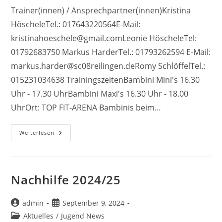
Trainer(innen) / Ansprechpartner(innen)Kristina
HöscheleTel.: 017643220564E-Mail:
kristinahoeschele@gmail.comLeonie HöscheleTel:
01792683750 Markus HarderTel.: 01793262594 E-Mail:
markus.harder@sc08reilingen.deRomy SchlöffelTel.:
015231034638 TrainingszeitenBambini Mini's 16.30
Uhr - 17.30 UhrBambini Maxi's 16.30 Uhr - 18.00
UhrOrt: TOP FIT-ARENA Bambinis beim…
SCotty’s
Weiterlesen
Kids
Club
2024/25
Nachhilfe 2024/25
Beitrags-
Beitrag
admin
September 9, 2024
Autor:
veröffentlicht:
Beitrags-
Aktuelles
/
Jugend News