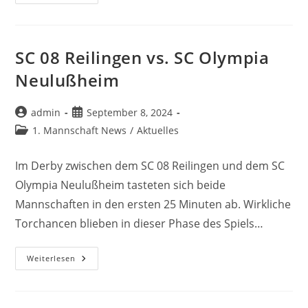
08
Reilingen
2
Vs.
SpVgg
06
SC 08 Reilingen vs. SC Olympia
Ketsch
3
Neulußheim
Beitrags-
Beitrag
admin
September 8, 2024
Autor:
veröffentlicht:
Beitrags-
1. Mannschaft News
/
Aktuelles
Kategorie:
Im Derby zwischen dem SC 08 Reilingen und dem SC
Olympia Neulußheim tasteten sich beide
Mannschaften in den ersten 25 Minuten ab. Wirkliche
Torchancen blieben in dieser Phase des Spiels…
SC
Weiterlesen
08
Reilingen
Vs.
SC
Olympia