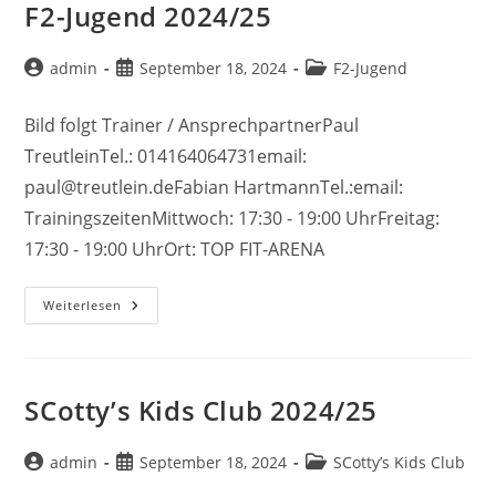
F2-Jugend 2024/25
Beitrags-
Beitrag
Beitrags-
admin
September 18, 2024
F2-Jugend
Autor:
veröffentlicht:
Kategorie:
Bild folgt Trainer / AnsprechpartnerPaul
TreutleinTel.: 014164064731email:
paul@treutlein.deFabian HartmannTel.:email:
TrainingszeitenMittwoch: 17:30 - 19:00 UhrFreitag:
17:30 - 19:00 UhrOrt: TOP FIT-ARENA
F2-
Weiterlesen
Jugend
2024/25
SCotty’s Kids Club 2024/25
Beitrags-
Beitrag
Beitrags-
admin
September 18, 2024
SCotty’s Kids Club
Autor:
veröffentlicht:
Kategorie: