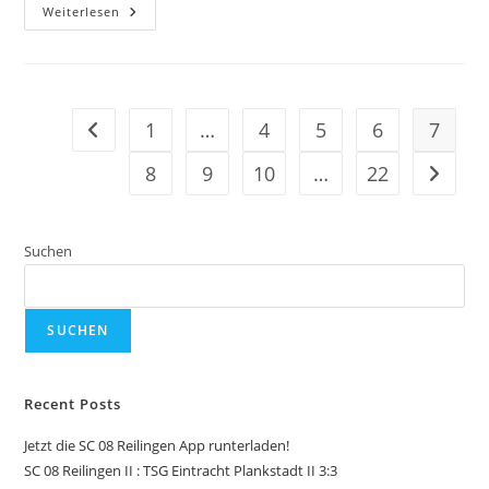
Elferschießen
Weiterlesen
Beim
SC
08
Ein
Voller
Erfolg
1
…
4
5
6
7
Gehe zur vorherigen Seite
8
9
10
…
22
Gehe zu
Suchen
SUCHEN
Recent Posts
Jetzt die SC 08 Reilingen App runterladen!
SC 08 Reilingen II : TSG Eintracht Plankstadt II 3:3