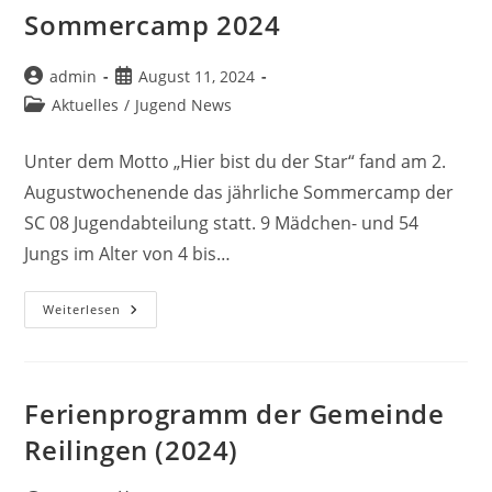
Neulußheim
Sommercamp 2024
Beitrags-
Beitrag
admin
August 11, 2024
Autor:
veröffentlicht:
Beitrags-
Aktuelles
/
Jugend News
Kategorie:
Unter dem Motto „Hier bist du der Star“ fand am 2.
Augustwochenende das jährliche Sommercamp der
SC 08 Jugendabteilung statt. 9 Mädchen- und 54
Jungs im Alter von 4 bis…
Sommercamp
Weiterlesen
2024
Ferienprogramm der Gemeinde
Reilingen (2024)