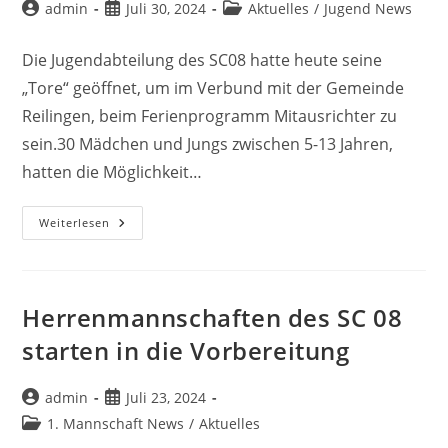
Beitrags-
Beitrag
Beitrags-
admin
Juli 30, 2024
Aktuelles
/
Jugend News
Autor:
veröffentlicht:
Kategorie:
Die Jugendabteilung des SC08 hatte heute seine
„Tore“ geöffnet, um im Verbund mit der Gemeinde
Reilingen, beim Ferienprogramm Mitausrichter zu
sein.30 Mädchen und Jungs zwischen 5-13 Jahren,
hatten die Möglichkeit…
Ferienprogramm
Weiterlesen
Der
Gemeinde
Reilingen
(2024)
Herrenmannschaften des SC 08
starten in die Vorbereitung
Beitrags-
Beitrag
admin
Juli 23, 2024
Autor:
veröffentlicht:
Beitrags-
1. Mannschaft News
/
Aktuelles
Kategorie: