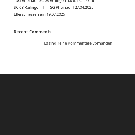
TSG Rheinau : SC 08 Reilingen 5:0 (04.05.2025)
SC 08 Reilingen II – TSG Rheinau II 27.04.2025
Elferschiessen am 19.07.2025
Recent Comments
Es sind keine Kommentare vorhanden.