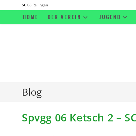
Zum
SC 08 Reilingen
Inhalt
HOME
DER VEREIN
JUGEND
springen
Blog
Spvgg 06 Ketsch 2 – SC 