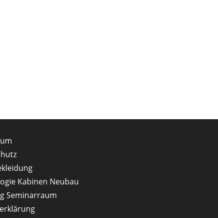
sum
hutz
ekleidung
ogie Kabinen Neubau
ng Seminarraum
serklärung