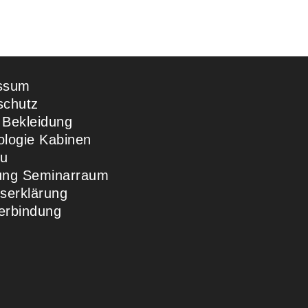
ssum
schutz
 Bekleidung
ologie Kabinen
u
ung Seminarraum
ttserklärung
erbindung