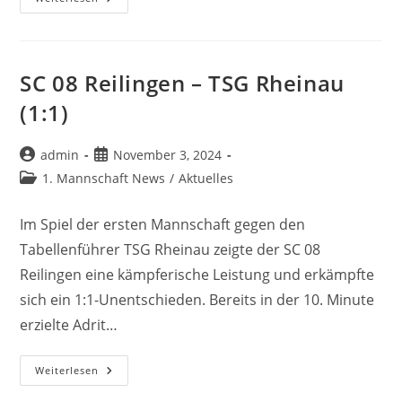
Dank
An
Uwe
Hopp
Und
Firma
SC 08 Reilingen – TSG Rheinau
Hopp
Aus
(1:1)
Reilingen
Für
Den
Neuen
Beitrags-
Beitrag
admin
November 3, 2024
Trikotsatz!
Autor:
veröffentlicht:
Beitrags-
1. Mannschaft News
/
Aktuelles
Kategorie:
Im Spiel der ersten Mannschaft gegen den
Tabellenführer TSG Rheinau zeigte der SC 08
Reilingen eine kämpferische Leistung und erkämpfte
sich ein 1:1-Unentschieden. Bereits in der 10. Minute
erzielte Adrit…
SC
Weiterlesen
08
Reilingen