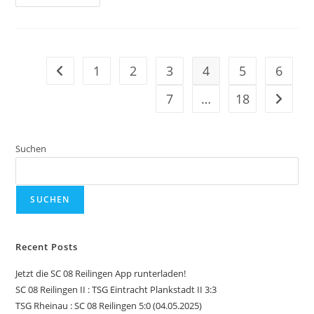
Des
SC
08
Reilingen
Kooperiert
Mit
Der
1
2
3
4
5
6
Gehe zur vorherigen Seite
Fussballschule
„Baller
Sport
7
…
18
Gehe zu
Performance“
Suchen
SUCHEN
Recent Posts
Jetzt die SC 08 Reilingen App runterladen!
SC 08 Reilingen II : TSG Eintracht Plankstadt II 3:3
TSG Rheinau : SC 08 Reilingen 5:0 (04.05.2025)