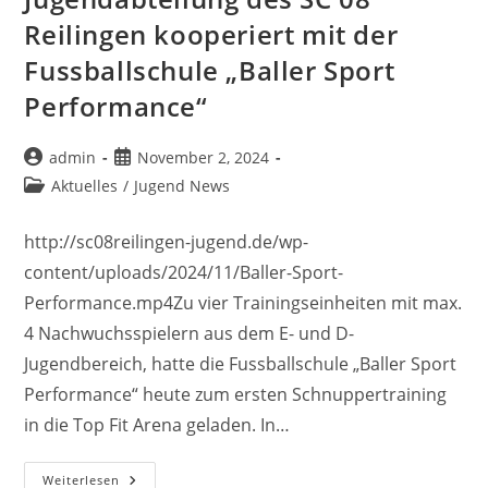
(2:3)
Reilingen kooperiert mit der
Fussballschule „Baller Sport
Performance“
Beitrags-
Beitrag
admin
November 2, 2024
Autor:
veröffentlicht:
Beitrags-
Aktuelles
/
Jugend News
Kategorie:
http://sc08reilingen-jugend.de/wp-
content/uploads/2024/11/Baller-Sport-
Performance.mp4Zu vier Trainingseinheiten mit max.
4 Nachwuchsspielern aus dem E- und D-
Jugendbereich, hatte die Fussballschule „Baller Sport
Performance“ heute zum ersten Schnuppertraining
in die Top Fit Arena geladen. In…
Jugendabteilung
Weiterlesen