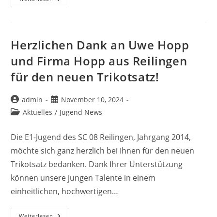
08
Reilingen
2
Vs.
SC
Olympia
Herzlichen Dank an Uwe Hopp
Neulußheim
2
und Firma Hopp aus Reilingen
–
2:2
für den neuen Trikotsatz!
(2:1)
Beitrags-
Beitrag
admin
November 10, 2024
Autor:
veröffentlicht:
Beitrags-
Aktuelles
/
Jugend News
Kategorie:
Die E1-Jugend des SC 08 Reilingen, Jahrgang 2014,
möchte sich ganz herzlich bei Ihnen für den neuen
Trikotsatz bedanken. Dank Ihrer Unterstützung
können unsere jungen Talente in einem
einheitlichen, hochwertigen…
Herzlichen
Weiterlesen