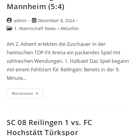
Mannheim (5:4)
Beitrags-
Beitrag
admin
Dezember 8, 2024
Autor:
veröffentlicht:
Beitrags-
1. Mannschaft News
/
Aktuelles
Kategorie:
Am 2. Advent erlebten die Zuschauer in der
heimischen TOP-Fit Arena ein packendes Spiel mit
zahlreichen Wendungen. 1. Halbzeit Das Spiel begann
mit einem Fehlstart für Reilingen: Bereits in der 9.
Minute…
SC
Weiterlesen
08
Reilingen
Vs.
Polizei
SV
Mannheim
SC 08 Reilingen 1 vs. FC
(5:4)
Hochstätt Türkspor