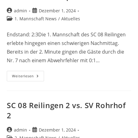
Beitrags-
Beitrag
admin
Dezember 1, 2024
Autor:
veröffentlicht:
Beitrags-
1. Mannschaft News
/
Aktuelles
Kategorie:
Endstand: 2:3Die 1. Mannschaft des SC 08 Reilingen
erlebte hingegen einen schwierigen Nachmittag.
Bereits in der 2. Minute gingen die Gäste durch die
Nr. 7 nach einem Abwehrfehler mit 0:1…
SC
Weiterlesen
08
Reilingen
1
Vs.
FC
Hochstätt
SC 08 Reilingen 2 vs. SV Rohrhof
Türkspor
2
Beitrags-
Beitrag
admin
Dezember 1, 2024
Autor:
veröffentlicht:
Beitrags-
2. Mannschaft News
/
Aktuelles