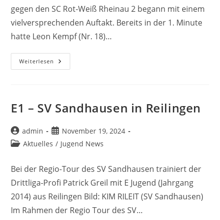
gegen den SC Rot-Weiß Rheinau 2 begann mit einem
vielversprechenden Auftakt. Bereits in der 1. Minute
hatte Leon Kempf (Nr. 18)…
SC
Weiterlesen
08
Reilingen
2
Vs.
SC
Rot-
E1 – SV Sandhausen in Reilingen
Weiß
Rheinau
2
(2:4)
Beitrags-
Beitrag
admin
November 19, 2024
Autor:
veröffentlicht:
Beitrags-
Aktuelles
/
Jugend News
Kategorie:
Bei der Regio-Tour des SV Sandhausen trainiert der
Drittliga-Profi Patrick Greil mit E Jugend (Jahrgang
2014) aus Reilingen Bild: KIM RILEIT (SV Sandhausen)
Im Rahmen der Regio Tour des SV…