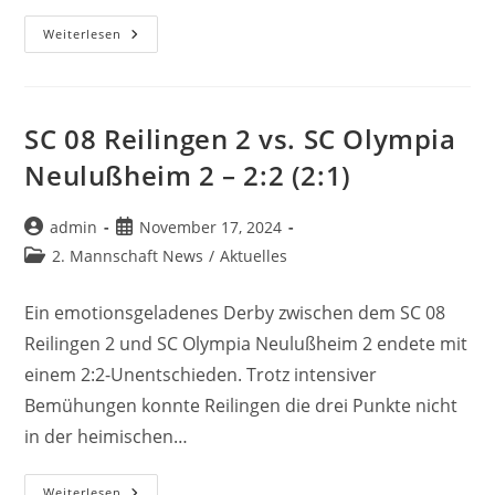
E1
Weiterlesen
–
SV
Sandhausen
In
Reilingen
SC 08 Reilingen 2 vs. SC Olympia
Neulußheim 2 – 2:2 (2:1)
Beitrags-
Beitrag
admin
November 17, 2024
Autor:
veröffentlicht:
Beitrags-
2. Mannschaft News
/
Aktuelles
Kategorie:
Ein emotionsgeladenes Derby zwischen dem SC 08
Reilingen 2 und SC Olympia Neulußheim 2 endete mit
einem 2:2-Unentschieden. Trotz intensiver
Bemühungen konnte Reilingen die drei Punkte nicht
in der heimischen…
SC
Weiterlesen