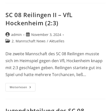
–
TSG
Rheinau
(1:1)
SC 08 Reilingen II – VfL
Hockenheim (2:3)
Beitrags-
Beitrag
admin
November 3, 2024
Autor:
veröffentlicht:
Beitrags-
2. Mannschaft News
/
Aktuelles
Kategorie:
Die zweite Mannschaft des SC 08 Reilingen musste
sich im Heimspiel gegen den VfL Hockenheim knapp
mit 2:3 geschlagen geben. Reilingen startete gut ins
Spiel und hatte mehrere Torchancen, ließ…
SC
Weiterlesen
08
Reilingen
II
–
VfL
Hockenheim
Jugendabteilung des SC 08